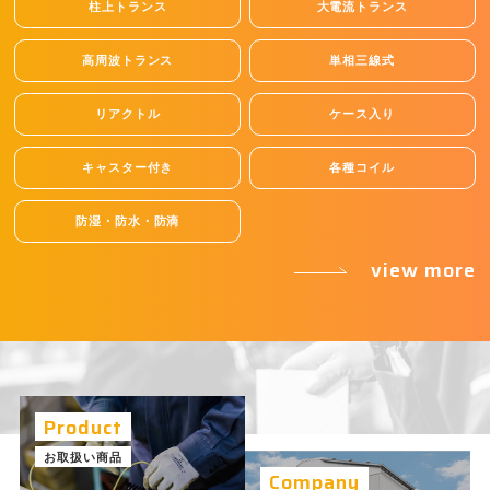
柱上トランス
大電流トランス
高周波トランス
単相三線式
リアクトル
ケース入り
キャスター付き
各種コイル
防湿・防水・防滴
view more
Product
お取扱い商品
Company