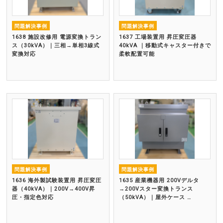
問題解決事例
問題解決事例
1638 施設改修用 電源変換トラン
1637 工場装置用 昇圧変圧器
ス（30kVA）｜三相→単相3線式
40kVA ｜移動式キャスター付きで
変換対応
柔軟配置可能
問題解決事例
問題解決事例
1636 海外製試験装置用 昇圧変圧
1635 産業機器用 200Vデルタ
器（40kVA）｜200V→400V昇
→200Vスター変換トランス
圧・指定色対応
（50kVA）｜屋外ケース …