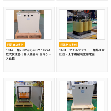
問題解決事例
問題解決事例
1634 三相200Vから400V 10kVA
1633 アモルファス・三相昇圧変
乾式変圧器｜輸入機器用 屋内ケー
圧器・土木機械装置用電源
ス仕様