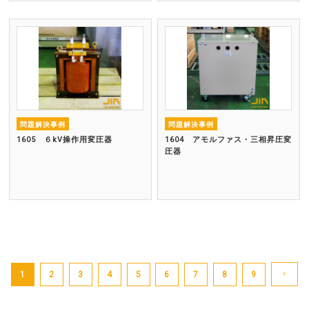
問題解決事例
問題解決事例
1605 ６kV操作用変圧器
1604 アモルファス・三相昇圧変
圧器
1
2
3
4
5
6
7
8
9