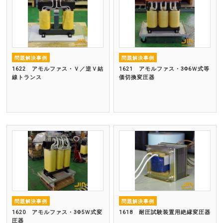
問題解決事例
問題解決事例
1622 アモルファス・Ｖ／逆Ｖ結
1621 アモルファス・3Φ6Ｗ式等
線トランス
価切換変圧器
問題解決事例
問題解決事例
1620 アモルファス・3Φ5Ｗ式変
1618 耐圧試験装置用絶縁変圧器
圧器