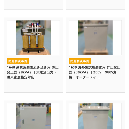
問題解決事例
問題解決事例
1640 産業用装置組み込み用 降圧
1639 海外製試験装置用 昇圧変圧
変圧器（8kVA）｜大電流出力・
器（30kVA）｜200V→380V変
磁束密度指定対応
換・オーダーメイ …