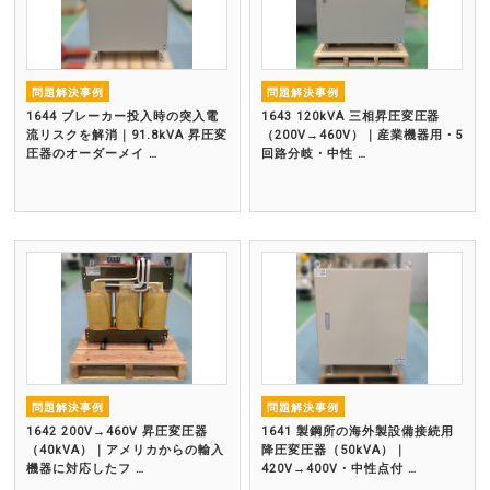
問題解決事例
問題解決事例
1644 ブレーカー投入時の突入電
1643 120kVA 三相昇圧変圧器
流リスクを解消｜91.8kVA 昇圧変
（200V→460V）｜産業機器用・5
圧器のオーダーメイ …
回路分岐・中性 …
問題解決事例
問題解決事例
1642 200V→460V 昇圧変圧器
1641 製鋼所の海外製設備接続用
（40kVA）｜アメリカからの輸入
降圧変圧器（50kVA）｜
機器に対応したフ …
420V→400V・中性点付 …