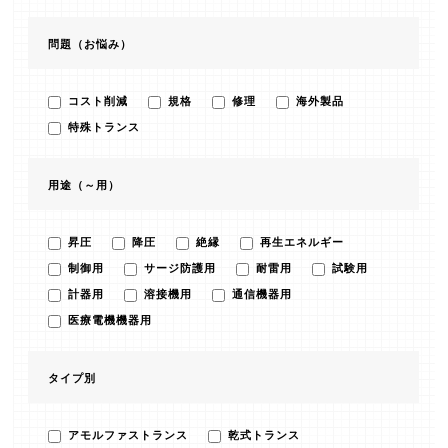
問題（お悩み）
コスト削減
規格
修理
海外製品
特殊トランス
用途（～用）
昇圧
降圧
絶縁
再生エネルギー
制御用
サージ防護用
耐雷用
試験用
計器用
溶接機用
通信機器用
医療電機機器用
タイプ別
アモルファストランス
乾式トランス