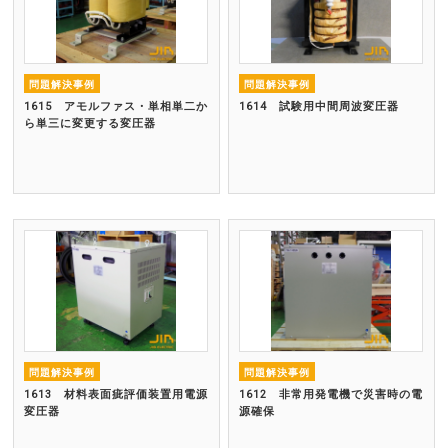
問題解決事例
問題解決事例
1615 アモルファス・単相単二か
1614 試験用中間周波変圧器
ら単三に変更する変圧器
問題解決事例
問題解決事例
1613 材料表面疵評価装置用電源
1612 非常用発電機で災害時の電
変圧器
源確保