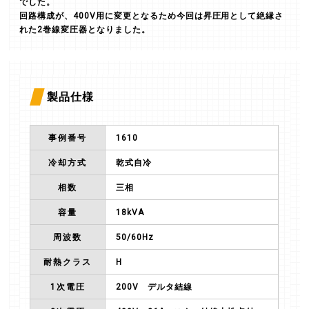
でした。
回路構成が、400V用に変更となるため今回は昇圧用として絶縁さ
れた2巻線変圧器となりました。
製品仕様
事例番号
1610
冷却方式
乾式自冷
相数
三相
容量
18kVA
周波数
50/60Hz
耐熱クラス
H
1次電圧
200V デルタ結線