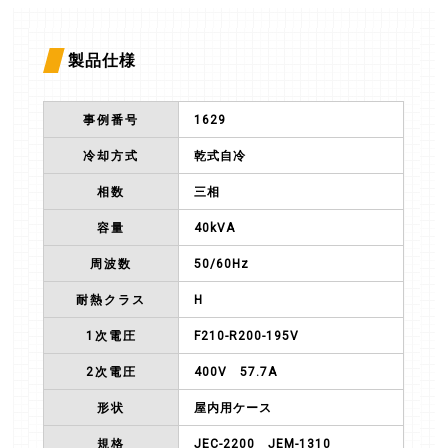
製品仕様
事例番号
1629
冷却方式
乾式自冷
相数
三相
容量
40kVA
周波数
50/60Hz
耐熱クラス
H
1次電圧
F210-R200-195V
2次電圧
400V 57.7A
形状
屋内用ケース
規格
JEC-2200 JEM-1310