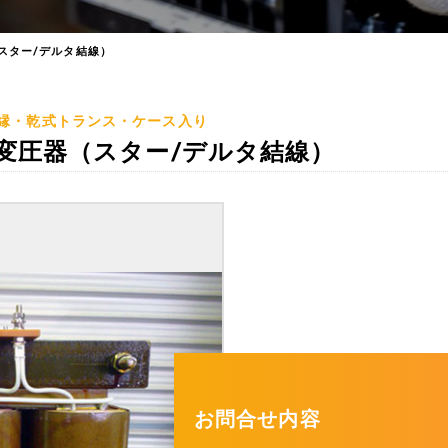
（スター/デルタ結線）
縁・乾式トランス・ケース入り
降圧変圧器（スター/デルタ結線）
お問合せ内容