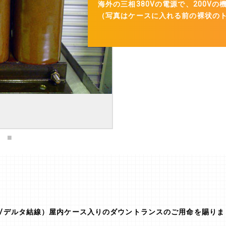
海外の三相380Vの電源で、200V
（写真はケースに入れる前の裸状の
（スター/デルタ結線）屋内ケース入りのダウントランスのご用命を賜り