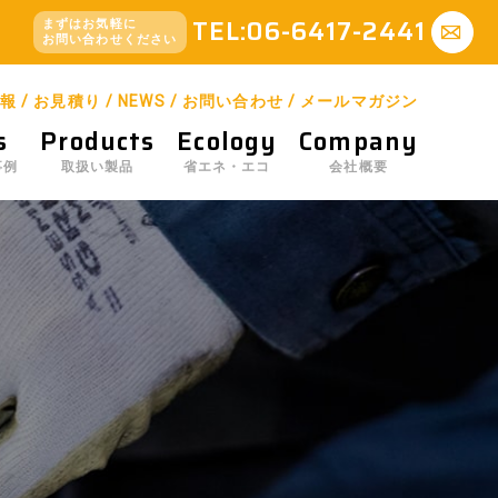
TEL:06-6417-2441
まずはお気軽に
お問い合わせください
報
/
お見積り
/
NEWS
/
お問い合わせ
/
メールマガジン
s
Products
Ecology
Company
事例
取扱い製品
省エネ・エコ
会社概要