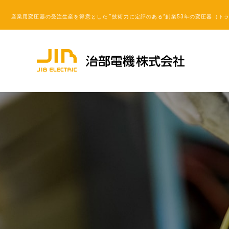
産業用変圧器の受注生産を得意とした “技術力に定評のある”創業53年の変圧器（ト