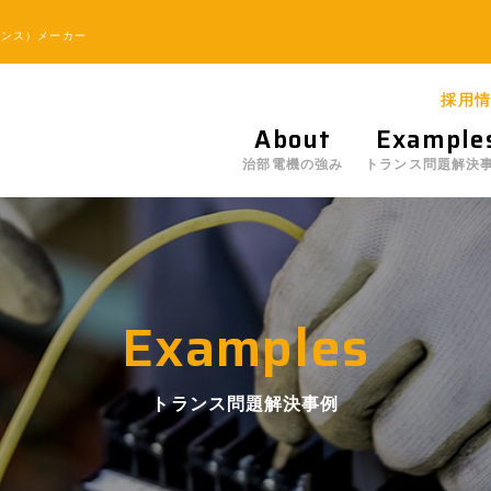
ランス）メーカー
採用情
About
Example
治部電機の強み
トランス問題解決
Examples
トランス問題解決事例