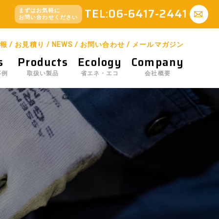
TEL:06-6417-2441
まずはお気軽に
お問い合わせください
報
/
お見積り
/
NEWS
/
お問い合わせ
/
メールマガジン
s
Products
Ecology
Company
事例
取扱い製品
省エネ・エコ
会社概要