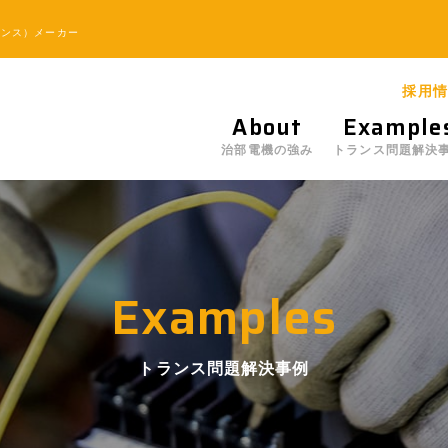
ランス）メーカー
採用情
About
Example
治部電機の強み
トランス問題解決
Examples
トランス問題解決事例