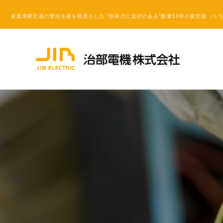
産業用変圧器の受注生産を得意とした “技術力に定評のある”創業53年の変圧器（ト