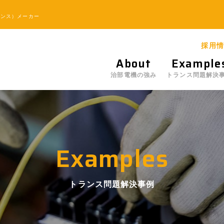
ランス）メーカー
採用情
About
Example
治部電機の強み
トランス問題解決
Examples
トランス問題解決事例