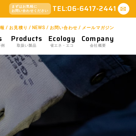
TEL:06-6417-2441
まずはお気軽に
お問い合わせください
報
/
お見積り
/
NEWS
/
お問い合わせ
/
メールマガジン
s
Products
Ecology
Company
事例
取扱い製品
省エネ・エコ
会社概要