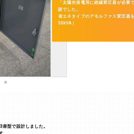
「太陽光発電用に絶縁変圧器が必要
談でした。
省エネタイプのアモルファス変圧器を
50kVA）
23扉型で設計しました。
す。