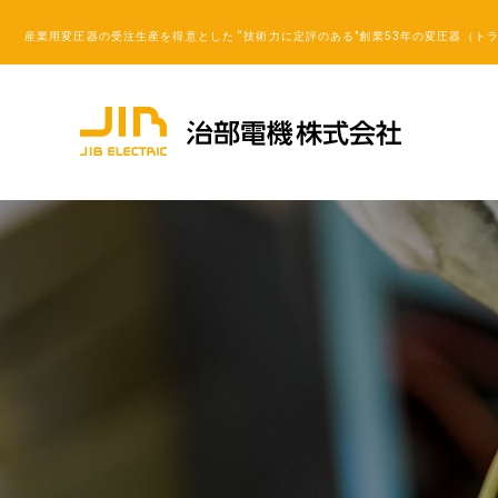
産業用変圧器の受注生産を得意とした “技術力に定評のある”創業53年の変圧器（ト