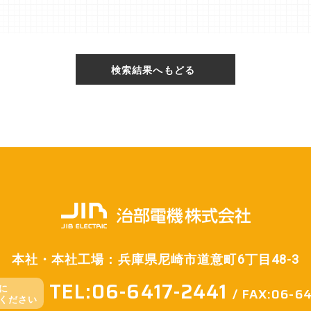
検索結果へもどる
本社・本社工場：兵庫県尼崎市道意町6丁目48-3
TEL:06-6417-2441
に
/ FAX:06-6
ください