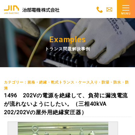
MENU
Examples
トランス問題解決事例
カテゴリー：規格・絶縁・乾式トランス・ケース入り・防湿・防水・防
滴
1496 202Vの電源を絶縁して、負荷に漏洩電流
が流れないようにしたい。（三相40kVA
202/202Vの屋外用絶縁変圧器）