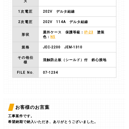
ス
1次電圧
202V
デルタ結線
2次電圧
202V
114A
デルタ結線
屋外ケース 保護等級：
IP-23
塗装
形状
色：
N5
規格
JEC-2200 JEM-1310
その他仕
混触防止板（シールド）付 鉄心接地
様
FILE No.
07-1234
お客様のお言葉
工事案件です。
希望納期で納入いただき、ありがとうございました。