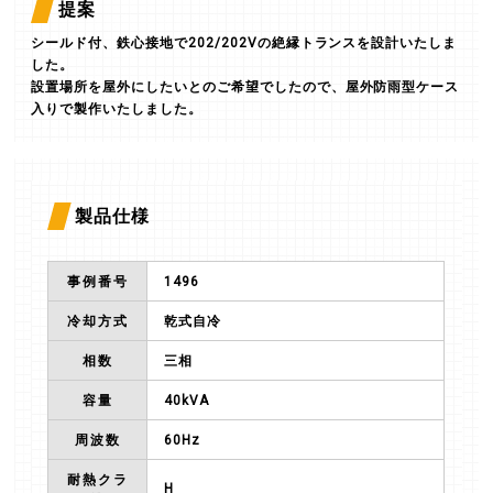
提案
シールド付、鉄心接地で202/202Vの絶縁トランスを設計いたしま
した。
設置場所を屋外にしたいとのご希望でしたので、屋外防雨型ケース
入りで製作いたしました。
製品仕様
事例番号
1496
冷却方式
乾式自冷
相数
三相
容量
40k
VA
周波数
60Hz
耐熱クラ
H