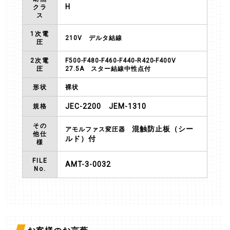
H
クラ
ス
1次電
210V
デルタ結線
圧
2次電
F500-F480-F460-F440-R420-F400V
圧
27.5A
スター結線中性点付
形状
裸状
JEC-2200 JEM-1310
規格
その
混触防止板（シー
アモルファス変圧器
他仕
ルド）付
様
FILE
AMT-3-0032
No.