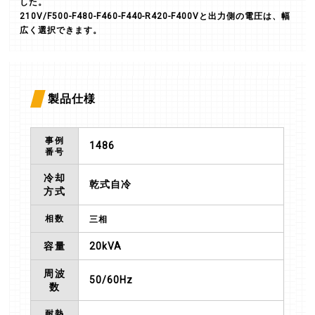
した。
210V/F500-F480-F460-F440-R420-F400Vと出力側の電圧は、幅
広く選択できます。
製品仕様
事例
1486
番号
冷却
乾式自冷
方式
相数
三相
容量
20kVA
周波
50
/
60Hz
数
耐熱