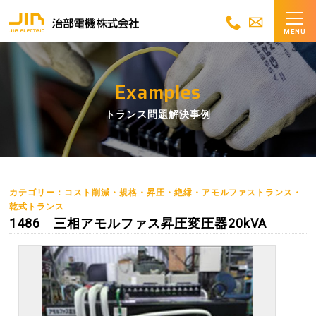
MENU
Examples
トランス問題解決事例
カテゴリー：コスト削減・規格・昇圧・絶縁・アモルファストランス・
乾式トランス
1486 三相アモルファス昇圧変圧器20kVA