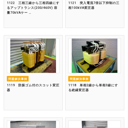
1122 三相三線から三相四線にす
1121 突入電流7倍以下抑制の三
るアップトランス(200/460V) 容
相100kVA変圧器
量70kVAケー …
問題解決事例
問題解決事例
1119 防振ゴム付のスコット変圧
1118 単相2線から単相3線にす
器
る絶縁変圧器