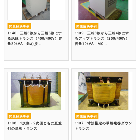
問題解決事例
問題解決事例
1140 三相3線から三相5線にす
1139 三相3線から三相4線にす
る絶縁トランス（400/400V）容
るアップトランス（200/400V）
量20kVA 鉄心接 …
容量10kVA MC …
問題解決事例
問題解決事例
1138 1次側・2次側ともに直並
1137 寸法指定の単相複巻ダウン
列の単相トランス
トランス