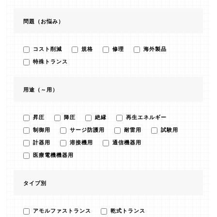
問題（お悩み）
コスト削減
規格
修理
海外製品
特殊トランス
用途（～用）
昇圧
降圧
絶縁
再生エネルギー
制御用
サージ防護用
耐雷用
試験用
計器用
溶接機用
通信機器用
医療電機機器用
タイプ別
アモルファストランス
乾式トランス